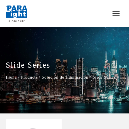
Slide Series
Home
/
Products
/
Solución de Iluminación
/
Slide Series