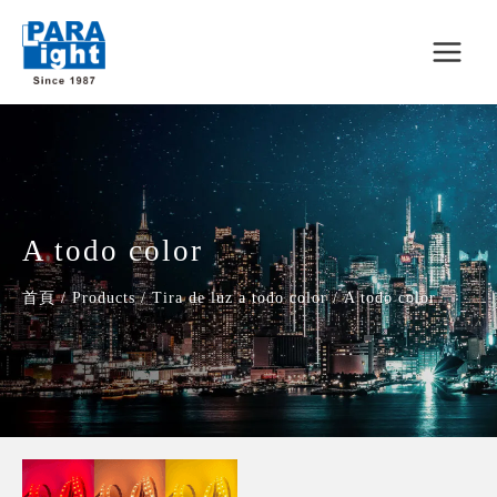
A todo color
首頁
/
Products
/
Tira de luz a todo color
/
A todo color