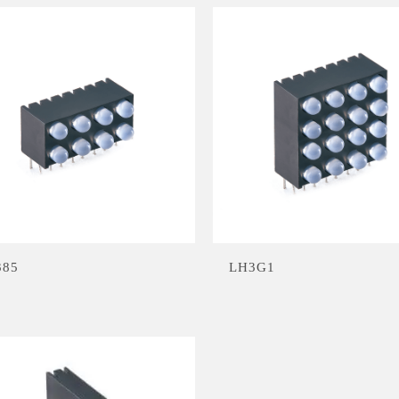
385
LH3G1