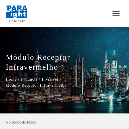
Módulo Receptor
Infravermelho
Home
/
Products
/
Invisível
/
Módulo Receptor Infravermelho
No products found