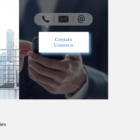
Contato
Conosco
ões