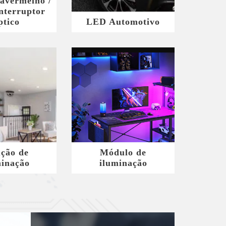
avermelho /
nterruptor
ptico
LED Automotivo
ução de
Módulo de
minação
iluminação