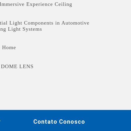
mmersive Experience Ceiling
tial Light Components in Automotive
ng Light Systems
t Home
 DOME LENS
Dynamic Turn Signal
ight LED light module Enterprise
ard
r
Contato Conosco
t For Analysis