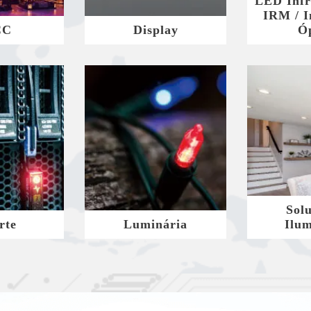
LED Infr
IRM / I
CC
Display
Ó
Sol
rte
Luminária
Ilu