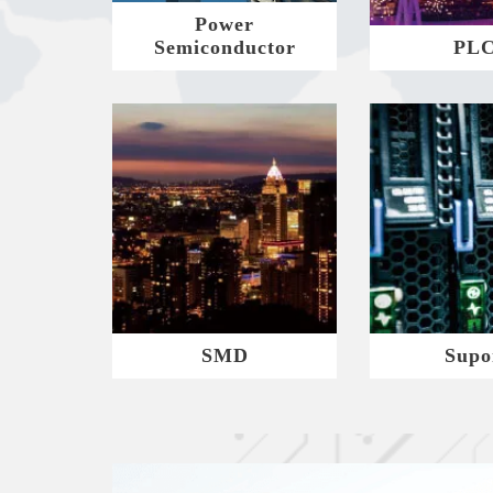
Power
Semiconductor
PL
SMD
Supo