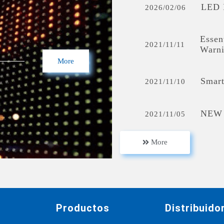
LED I
2026/02/06
Essen
2021/11/11
Warni
More
Smar
2021/11/10
NEW
2021/11/05
More
LED 
2021/09/23
Headl
2021/04/08
Stand
s
Productos
Distribuido
Repor
2021/02/04